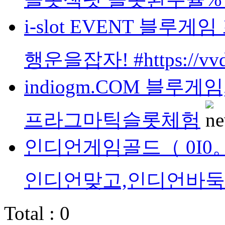
i-slot EVENT 블
행운을잡자! #https://vvd
indiogm.COM 블루
프라그마틱슬롯체험
인디언게임골드（ 0I0。81
인디언맞고,인디언바둑
Total : 0